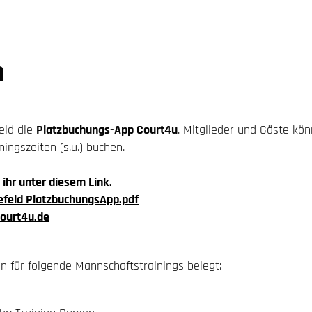
n
eld die
Platzbuchungs-App Court4u
. Mitglieder und Gäste kö
ningszeiten (s.u.) buchen.
 ihr unter diesem Link.
efeld PlatzbuchungsApp.pdf
ourt4u.de
n für folgende Mannschaftstrainings belegt: